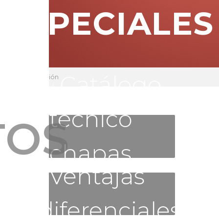
ESPECIALES
Catálogo
Información
técnico
TOS
chapas
Ventajas
perforadas
diferenciales