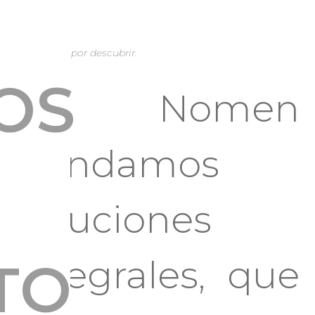
Un mundo por descubrir.
OS
En Nomen
brindamos
soluciones
integrales, que
TO